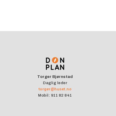
Torger Bjørnstad
Daglig leder
torger@huset.no
Mobil: 911 82 841