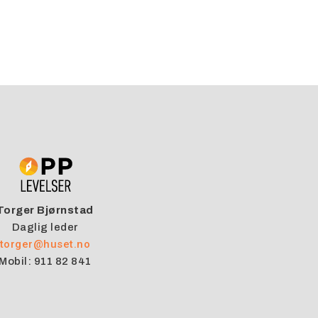
Torger Bjørnstad
Daglig leder
torger@huset.no
Mobil: 911 82 841