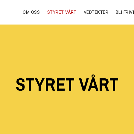
OM OSS
STYRET VÅRT
VEDTEKTER
BLI FRIV
STYRET VÅRT​